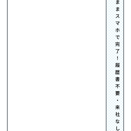
ま
ま
ス
マ
ホ
で
完
了
！
履
歴
書
不
要
・
来
社
な
し