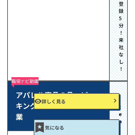
登
録
5
分
！
来
社
な
し
！
職場ナビ動画
アパレル商品の品・ピッ
詳しく見る
キングから出荷までの作
t
e
業
n
気になる
i