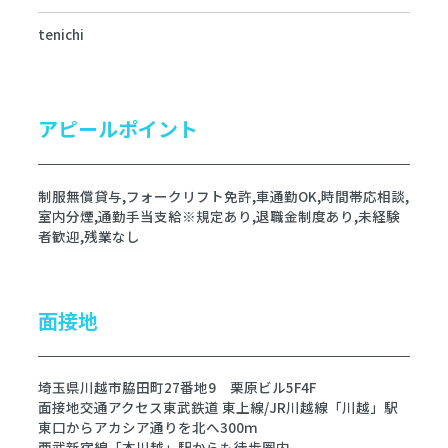
tenichi
アピールポイント
制服無償貸与,フォークリフト免許,車通勤OK,時間帯応相談,
室内分煙,通勤手当支給※規定あり,退職金制度あり,未経験
者歓迎,残業なし
面接地
埼玉県川越市脇田町27番地9 栗原ビル5F4F
面接地交通アクセス東武鉄道 東上線/JR川越線「川越」駅
東口からアカシア通りを北へ300ｍ
西武新宿線「本川越」駅からも徒歩圏内