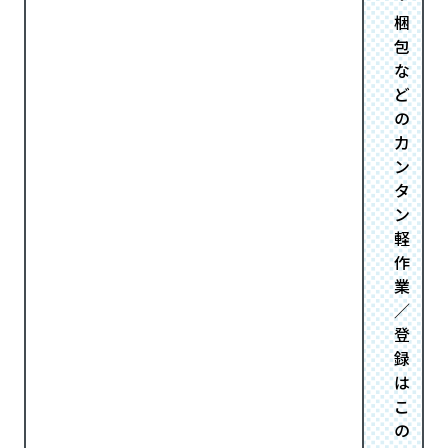
梱
包
な
ど
の
カ
ン
タ
ン
軽
作
業
／
登
録
は
こ
の