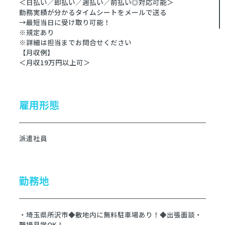
＜日払い／即払い／週払い／前払い◎対応可能＞
勤務実績が分かるタイムシートをメールで送る
→最短当日に受け取り可能！
※規定あり
※詳細は担当までお問合せください
【月収例】
＜月収19万円以上可＞
雇用形態
派遣社員
勤務地
・埼玉県所沢市◆敷地内に無料駐車場あり！◆出張面談・
職場見学OK！