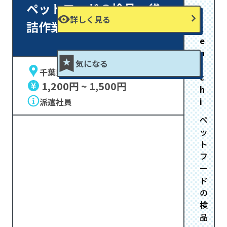
ペットフードの検品・袋
詳しく見る
詰作業 日払いOK
t
e
n
気になる
i
千葉県八千代市
c
1,200円 ~ 1,500円
h
i
派遣社員
ペ
ッ
ト
フ
ー
ド
の
検
品