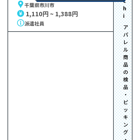
c
千葉県市川市
h
1,110円 ~ 1,388円
i
派遣社員
ア
パ
レ
ル
商
品
の
検
品
・
ピ
ッ
キ
ン
グ
・