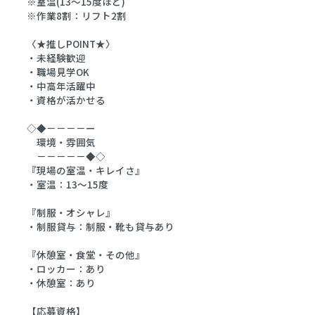
※室温(13～15度ほど)
※作業8割：リフト2割
〈★推しPOINT★〉
・未経験歓迎
・職場見学OK
・中高年活躍中
・資格が活かせる
◇◆－－－－ー
環境・雰囲気
－－－－－◆◇
『現場の室温・キレイさ』
・室温：13～15度
『制服・オシャレ』
・制服貸与：制服・靴も貸与あり
『休憩室・食堂・その他』
・ロッカー：あり
・休憩室：あり
【応募資格】