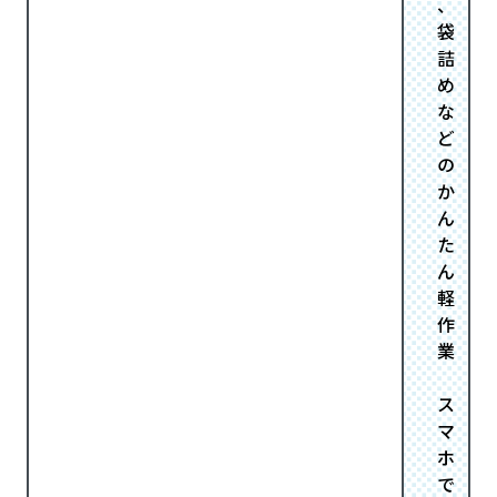
、
袋
詰
め
な
ど
の
か
ん
た
ん
軽
作
業
ス
マ
ホ
で