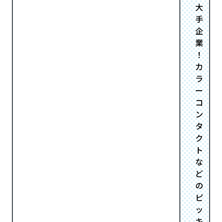
大
手
企
業
！
カ
ラ
ー
コ
ン
タ
ク
ト
な
ど
の
ピ
ッ
キ