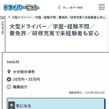
詳しい条件で検索
MENU
TOP
大型ドライバー／学歴・経験不問／要免許／研修充実で未経験者も安心
JOB DETAIL
大型ドライバー／学歴・経験不問／
要免許／研修充実で未経験者も安心
tenichi
大分県中津市
30万円 ~ 35万円
職業紹介
情報更新日：2025年06月20日
気になる