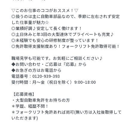
▽このお仕事のココがおススメ！▽
◎扱うのは主に自動車部品なので、季節に左右されず安定
した仕事量が魅力☆
◎業績好調♪安定して長く働けます！
◎土日休みと年3回の大型連休でプライベートも充実♪
◎未経験でも安心の研修制度が整っています！
◎免許取得支援制度あり！フォークリフト免許取得可能！
職場見学も可能です。お気軽にご相談ください♪
◆お問い合わせ・ご応募は『応募』から
◆お急ぎの方はお電話から
電話番号：0120-939-393
受付時間：月～金（祝日を除く）9:00~18:00
【応募資格】
・大型自動車免許をお持ちの方
＊学歴、経歴不問！
＊フォークリフト免許あれば尚可(無い方は入社後取得して
いただきます)