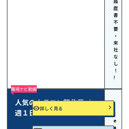
履
歴
書
不
要
・
来
社
な
し
！
!
職場ナビ動画
人気のカラコン軽作業／
詳しく見る
週１日以上
t
e
n