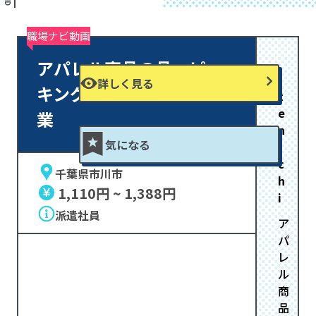
職場ナビ動画
アパレル商品の品・ピッ
詳しく見る
キングから出荷までの作
t
e
業
n
気になる
i
c
千葉県市川市
h
1,110円 ~ 1,388円
i
派遣社員
ア
パ
レ
ル
商
品