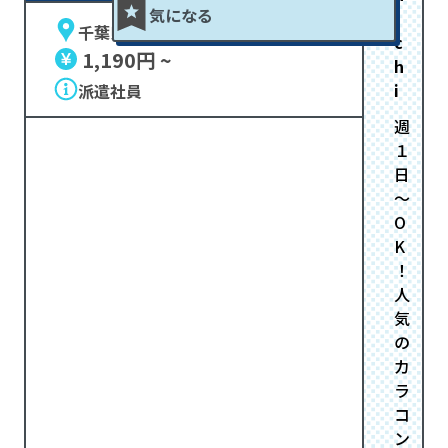
気になる
i
千葉県印西市
c
1,190円 ~
h
i
派遣社員
週
１
日
～
O
K
！
人
気
の
カ
ラ
コ
ン