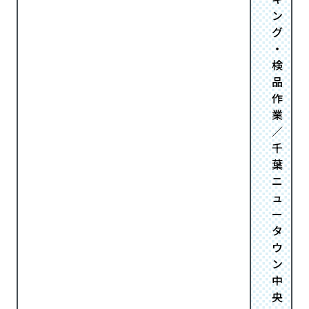
ン
グ
・
検
品
作
業
／
千
葉
ニ
ュ
ー
タ
ウ
ン
中
央