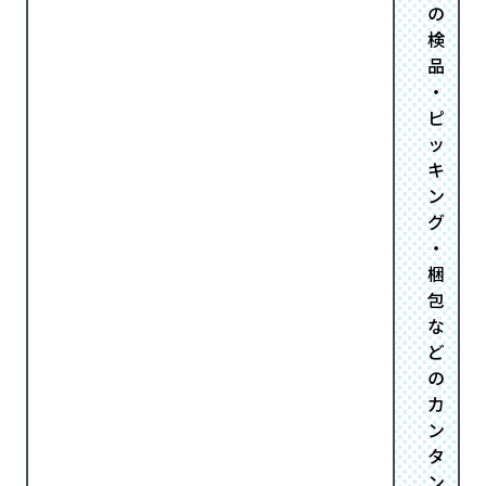
の
検
品
・
ピ
ッ
キ
ン
グ
・
梱
包
な
ど
の
カ
ン
タ
ン