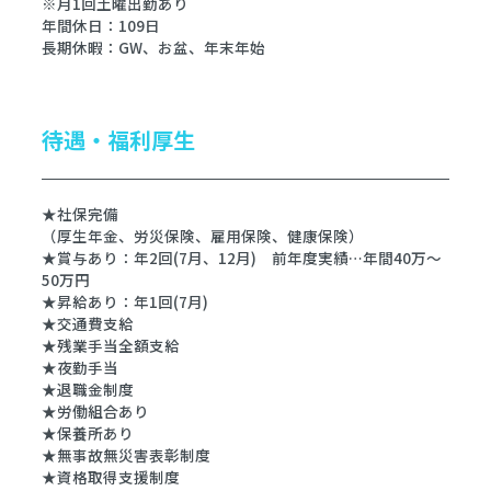
※月1回土曜出勤あり
年間休日：109日
長期休暇：GW、お盆、年末年始
待遇・福利厚生
★社保完備
（厚生年金、労災保険、雇用保険、健康保険）
★賞与あり：年2回(7月、12月) 前年度実績…年間40万～
50万円
★昇給あり：年1回(7月)
★交通費支給
★残業手当全額支給
★夜勤手当
★退職金制度
★労働組合あり
★保養所あり
★無事故無災害表彰制度
★資格取得支援制度