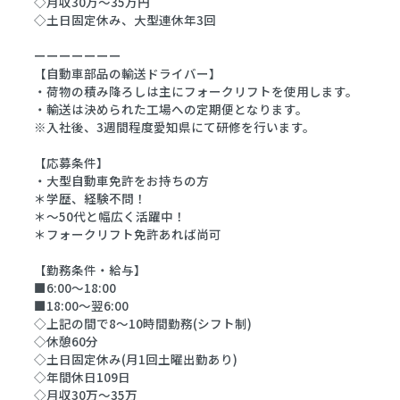
◇月収30万～35万円
◇土日固定休み、大型連休年3回
ーーーーーーー
【自動車部品の輸送ドライバー】
・荷物の積み降ろしは主にフォークリフトを使用します。
・輸送は決められた工場への定期便となります。
※入社後、3週間程度愛知県にて研修を行います。
【応募条件】
・大型自動車免許をお持ちの方
＊学歴、経験不問！
＊～50代と幅広く活躍中！
＊フォークリフト免許あれば尚可
【勤務条件・給与】
■6:00～18:00
■18:00～翌6:00
◇上記の間で8～10時間勤務(シフト制)
◇休憩60分
◇土日固定休み(月1回土曜出勤あり)
◇年間休日109日
◇月収30万～35万