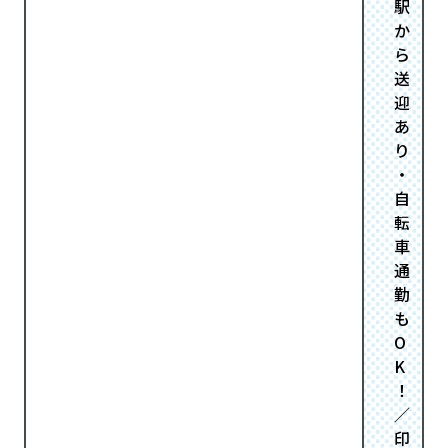
駅
か
ら
送
迎
あ
り
・
自
転
車
通
勤
も
O
K
！
／
印