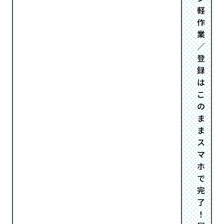
軽
作
業
／
登
録
は
こ
の
ま
ま
ス
マ
ホ
で
完
了
！