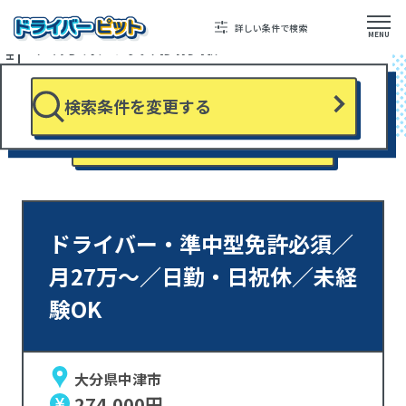
TOP
大分県から検索
詳しい条件で検索
SEARCH RESULTS
大分県の採用情報
MENU
検索条件を変更する
該当求人数 152 件中 1～10件 を表示
ドライバー・準中型免許必須／
月27万～／日勤・日祝休／未経
験OK
大分県中津市
274,000円